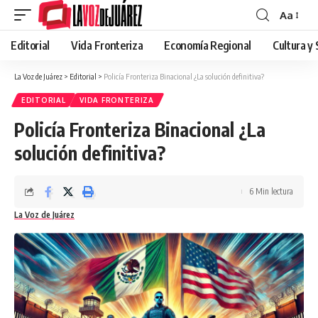
Aa
Editorial
Vida Fronteriza
Economía Regional
Cultura y
La Voz de Juárez
>
Editorial
>
Policía Fronteriza Binacional ¿La solución definitiva?
EDITORIAL
VIDA FRONTERIZA
Policía Fronteriza Binacional ¿La
solución definitiva?
6 Min lectura
La Voz de Juárez