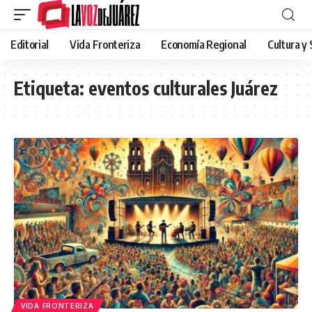
Editorial
Vida Fronteriza
Economía Regional
Cultura y
Etiqueta:
eventos culturales Juárez
VIDA FRONTERIZA