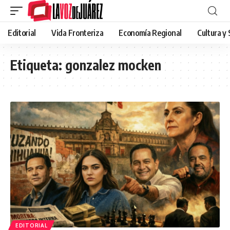
Editorial
Vida Fronteriza
Economía Regional
Cultura y
Etiqueta:
gonzalez mocken
EDITORIAL