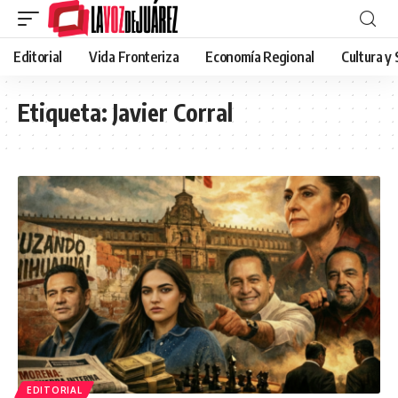
Editorial
Vida Fronteriza
Economía Regional
Cultura y
Etiqueta:
Javier Corral
EDITORIAL