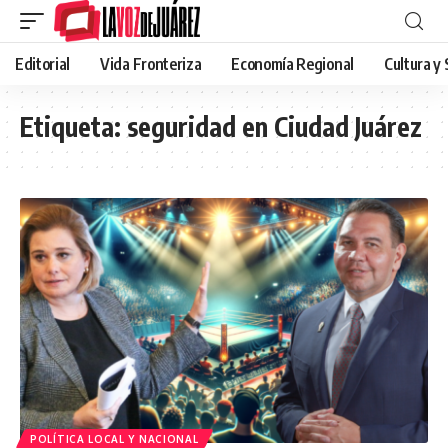
Editorial
Vida Fronteriza
Economía Regional
Cultura y
Etiqueta:
seguridad en Ciudad Juárez
POLÍTICA LOCAL Y NACIONAL