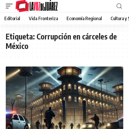
Editorial
Vida Fronteriza
Economía Regional
Cultura y
Etiqueta:
Corrupción en cárceles de
México