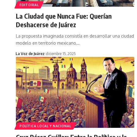
EDITORIAL
La Ciudad que Nunca Fue: Querían
Deshacerse de Juárez
La propuesta imaginada consistía en desarrollar una ciudad
modelo en territorio mexicano,
…
La Voz de Juárez
diciembre 15, 2025
POLÍTICA LOCAL Y NACIONAL
Cruz Pérez Cuéllar: Entre la Política y la