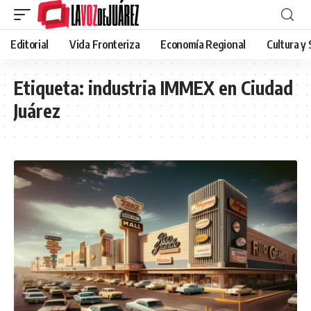
Editorial
Vida Fronteriza
Economía Regional
Cultura y
Etiqueta:
industria IMMEX en Ciudad
Juárez