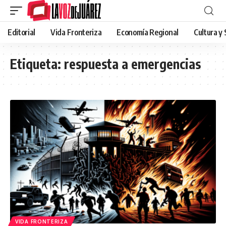
Editorial
Vida Fronteriza
Economía Regional
Cultura y
Etiqueta:
respuesta a emergencias
VIDA FRONTERIZA