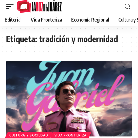
Editorial
Vida Fronteriza
Economía Regional
Cultura y
Etiqueta:
tradición y modernidad
CULTURA Y SOCIEDAD
VIDA FRONTERIZA