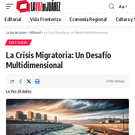
Aa
Editorial
Vida Fronteriza
Economía Regional
Cultura y
La Voz de Juárez
>
Editorial
>
La Crisis Migratoria: Un Desafío Multidimensional
EDITORIAL
La Crisis Migratoria: Un Desafío
Multidimensional
3 Min lectura
La Voz de Juárez