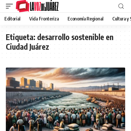
Editorial
Vida Fronteriza
Economía Regional
Cultura y
Etiqueta:
desarrollo sostenible en
Ciudad Juárez