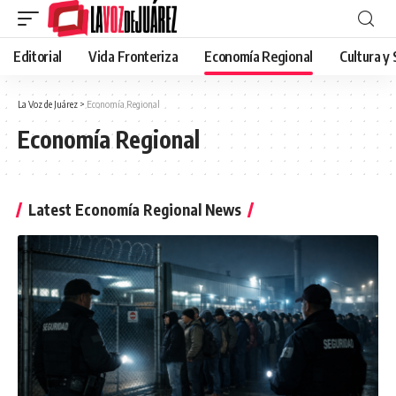
Editorial
Vida Fronteriza
Economía Regional
Cultura y
La Voz de Juárez
>
Economía Regional
Economía Regional
Latest Economía Regional News